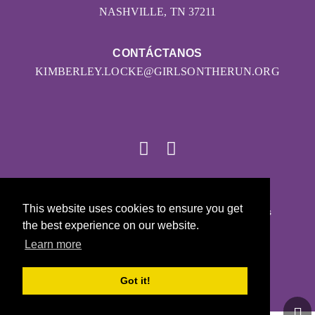
NASHVILLE, TN 37211
CONTÁCTANOS
KIMBERLEY.LOCKE@GIRLSONTHERUN.ORG
© 2026
This website uses cookies to ensure you get
Girls on the Run - Todos los derechos reservados
the best experience on our website.
POLÍTICA DE PRIVACIDAD
Learn more
Con la tecnología de Pinwheel.us
LOGIN
Got it!