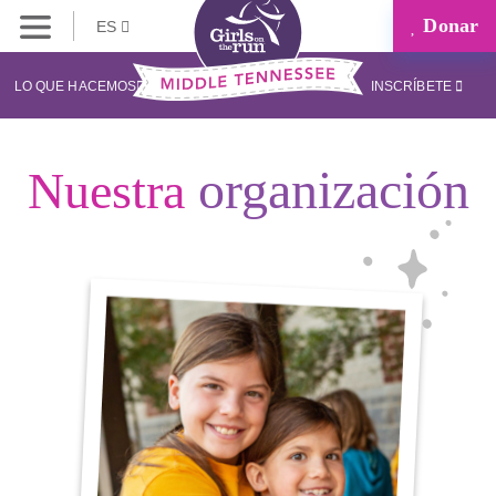
Donar
ES
LO QUE HACEMOS
INSCRÍBETE
organización
Nuestra